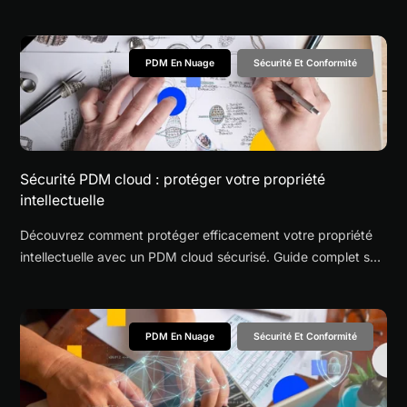
déploiement, revue CAO en navigateur, collaboration
fournisseurs et quand chaque plateforme convient le mieux.
PDM En Nuage
Sécurité Et Conformité
Sécurité PDM cloud : protéger votre propriété
intellectuelle
Découvrez comment protéger efficacement votre propriété
intellectuelle avec un PDM cloud sécurisé. Guide complet sur
le chiffrement AES-256, le contrôle d'accès granulaire,
l'authentification multifactorielle, les pistes d'audit immuables
et les meilleures pratiques de sécurité pour les PME
PDM En Nuage
Sécurité Et Conformité
manufacturières. Protégez vos fichiers CAO, nomenclatures
et spécifications contre le vol de données et les
cybermenaces.