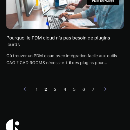
PDM En Nuage
Pourquoi le PDM cloud n’a pas besoin de plugins
lourds
Où trouver un PDM cloud avec intégration facile aux outils
CAO ? CAD ROOMS nécessite-t-il des plugins pour
fonctionner avec SOLIDWORKS, Creo ou d'autres logiciels
CAO ? Comment CAD ROOMS s'adapte-t-il aux workflows
CAO existants sans changer la façon de travailler des
1
2
3
4
5
6
7
ingénieurs ?