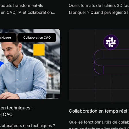
oduits transforment-ils
Quels formats de fichiers 3D fau
s en CAO, IA et collaboration
fabriquer ? Quand privilégier S
uipes ?
l’usage ?
 Nuage
Collaboration CAO
non techniques :
Collaboration en temps réel
el CAO
Quelles fonctionnalités de coll
 utilisateurs non techniques ?
pour les équipes d’ingénierie ? 