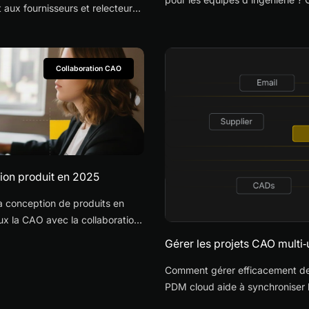
x fournisseurs et relecteurs
malentendus et les allers-retour
ogiciel CAO.
Collaboration CAO
tion produit en 2025
 la conception de produits en
ux la CAO avec la collaboration
Gérer les projets CAO multi‑u
Comment gérer efficacement des 
PDM cloud aide à synchroniser les
suivre les versions ?