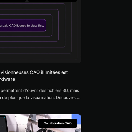
visionneuses CAO illimitées est
ardware
permettent d'ouvrir des fichiers 3D, mais
 de plus que la visualisation. Découvrez
onneuses CAO illimitées améliore la
trôle des révisions et les revues de
Collaboration CAO