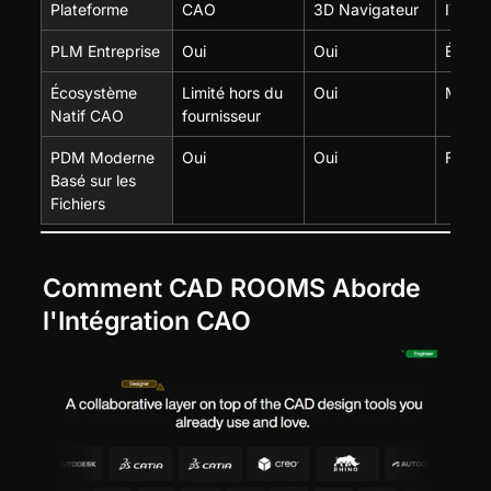
Plateforme
CAO
3D Navigateur
IT Lo
PLM Entreprise
Oui
Oui
Élevé
Écosystème 
Limité hors du 
Oui
Modé
Natif CAO
fournisseur
PDM Moderne 
Oui
Oui
Faible
Basé sur les 
Fichiers
Comment CAD ROOMS Aborde 
l'Intégration CAO