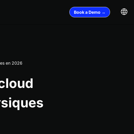
Book a Demo →
ues en 2026
 cloud
ysiques