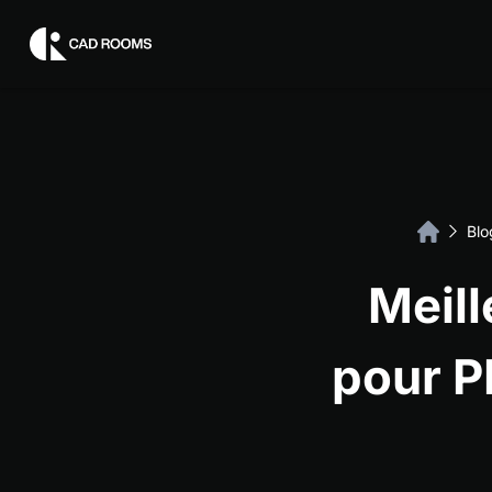
Bl
Meill
pour P