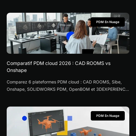
CAO — conflits de fichiers, références brisées et lacunes de
gestion de versions — comparé au PDM cloud spécialisé.
PDM En Nuage
Comparatif PDM cloud 2026 : CAD ROOMS vs
Onshape
Comparez 6 plateformes PDM cloud : CAD ROOMS, Sibe,
Onshape, SOLIDWORKS PDM, OpenBOM et 3DEXPERIENCE.
Prix, fonctionnalités, sécurité et TCO pour PME.
PDM En Nuage