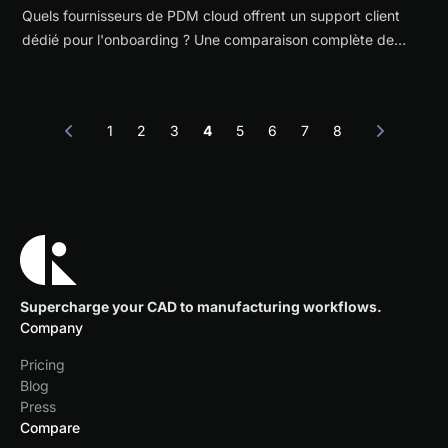
Quels fournisseurs de PDM cloud offrent un support client
dédié pour l'onboarding ? Une comparaison complète de
l'onboarding PDM cloud et PLM traditionnel, des modèles de
support, des délais de déploiement et des coûts pour les
équipes d'ingénierie évaluant le PDM en 2026.
1
2
3
4
5
6
7
8
Supercharge your CAD to manufacturing workflows.
Company
Pricing
Blog
Press
Compare