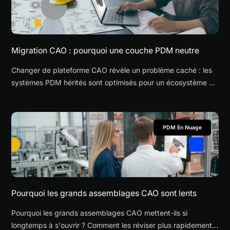
Migration CAO : pourquoi une couche PDM neutre
Changer de plateforme CAO révèle un problème caché : les
systèmes PDM hérités sont optimisés pour un écosystème et
offrent une flexibilité limitée pendant les transitions. Une
couche PDM neutre offre une visibilité entre les anciens et les
nouveaux formats, sans exécuter deux systèmes spécifiques
PDM En Nuage
en parallèle.
Pourquoi les grands assemblages CAO sont lents
Pourquoi les grands assemblages CAO mettent-ils si
longtemps à s'ouvrir ? Comment les réviser plus rapidement