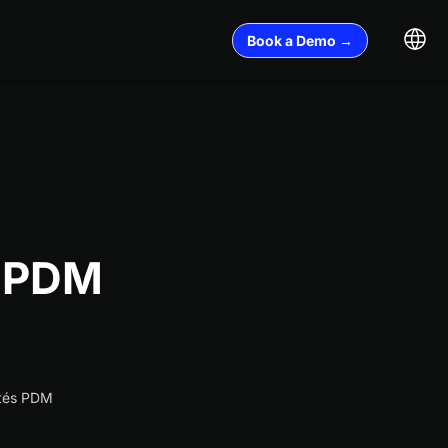
Book a Demo →
n PDM
ités PDM