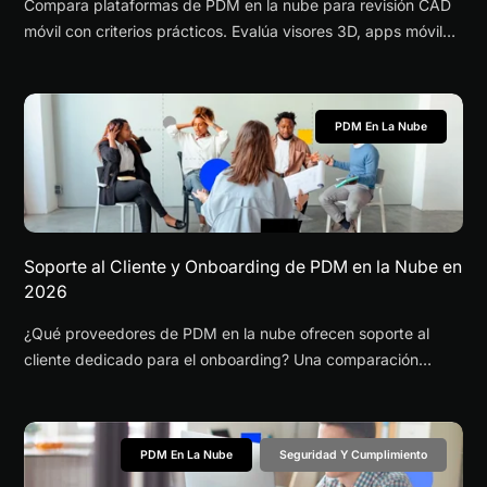
Compara plataformas de PDM en la nube para revisión CAD
móvil con criterios prácticos. Evalúa visores 3D, apps móviles
y acceso seguro desde cualquier lugar.
PDM En La Nube
Soporte al Cliente y Onboarding de PDM en la Nube en
2026
¿Qué proveedores de PDM en la nube ofrecen soporte al
cliente dedicado para el onboarding? Una comparación
completa del onboarding de PDM en la nube y PLM
tradicional, modelos de soporte, plazos de implementación y
costos para equipos de ingeniería que evalúan PDM en
PDM En La Nube
Seguridad Y Cumplimiento
2026.