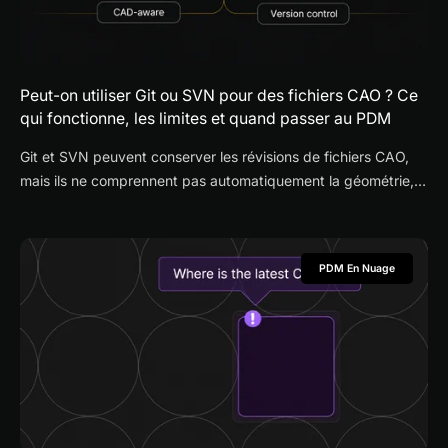
Peut-on utiliser Git ou SVN pour des fichiers CAO ? Ce
qui fonctionne, les limites et quand passer au PDM
Git et SVN peuvent conserver les révisions de fichiers CAO,
mais ils ne comprennent pas automatiquement la géométrie,
les assemblages, les références ni les processus de validation
et de publication. Ce guide explique quand un outil
généraliste suffit et quand un PDM conçu pour la CAO devient
PDM En Nuage
plus pratique.