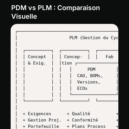
PDM vs PLM : Comparaison 
Visuelle
┌───────────────────────────────────────────
│                    PLM (Gestion du Cycle d
│                                           
│  ┌──────────┐  ┌──────────┐  ┌──────────┐ 
│  │ Concept  │  │ Concep-  │  │   Fab    │ 
│  │ & Exig.  │  │tion ┌─────────────────┐  
│  │          │  │   │      PDM        │  │ 
│  │          │  │   │  CAO, BOMs,     │  │ 
│  │          │  │   │  Versions,      │  │ 
│  │          │  │   │  ECOs           │  │ 
│  │          │  │   └─────────────────┘  │ 
│  └──────────┘  └──────────┘  └──────────┘ 
│                                           
│  + Exigences      + Qualité          + Cha
│  + Gestion Proj.  + Conformité       + Ges
│  + Portefeuille   + Plans Process    + Enr