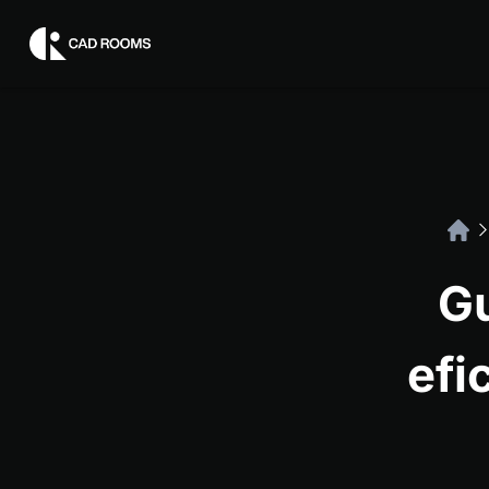
Gu
efi