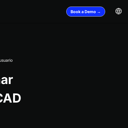
Book a Demo →
usuario
nar
 CAD